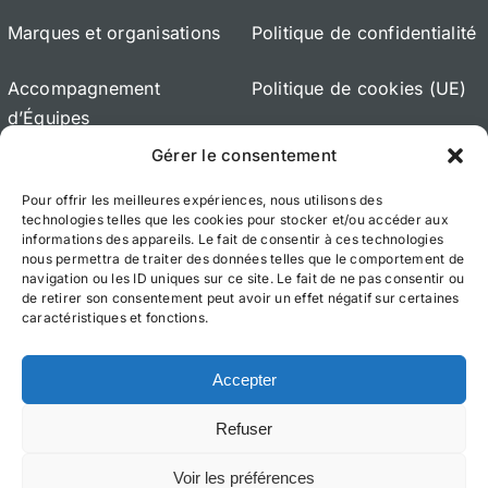
Marques et organisations
Politique de confidentialité
Accompagnement
Politique de cookies (UE)
d’Équipes
Gérer le consentement
Accompagnement de
Pour offrir les meilleures expériences, nous utilisons des
Dirigeants
technologies telles que les cookies pour stocker et/ou accéder aux
informations des appareils. Le fait de consentir à ces technologies
À propos
nous permettra de traiter des données telles que le comportement de
navigation ou les ID uniques sur ce site. Le fait de ne pas consentir ou
de retirer son consentement peut avoir un effet négatif sur certaines
caractéristiques et fonctions.
Accepter
© 2012 - 2026 •
Avada Website Builder
by
Refuser
ThemeFusion
• All Rights Reserved • Powered by
WordPress
Voir les préférences