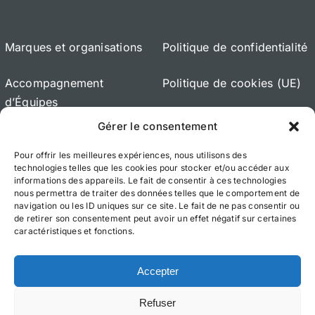
Marques et organisations
Politique de confidentialité
Accompagnement
Politique de cookies (UE)
d’Équipes
Gérer le consentement
Accompagnement de
Dirigeants
Pour offrir les meilleures expériences, nous utilisons des
technologies telles que les cookies pour stocker et/ou accéder aux
informations des appareils. Le fait de consentir à ces technologies
À propos
nous permettra de traiter des données telles que le comportement de
navigation ou les ID uniques sur ce site. Le fait de ne pas consentir ou
de retirer son consentement peut avoir un effet négatif sur certaines
caractéristiques et fonctions.
Accepter
© 2012 - 2026 •
Avada Website Builder
by
Refuser
ThemeFusion
• All Rights Reserved • Powered by