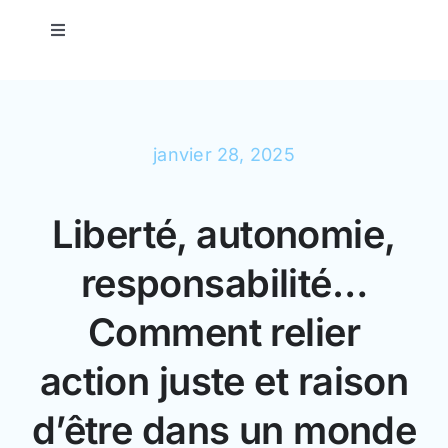
Passer
au
Toggle
Navigation
contenu
Marques et organisations
Accompagnement de Dirigeants
janvier 28, 2025
Accompagnement d’Équipes
Liberté, autonomie,
responsabilité…
Derniers articles
Comment relier
À propos
action juste et raison
Contact
d’être dans un monde