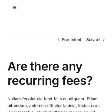
Passer
au
Toggle
Navigation
contenu
Marques et organisations
Accompagnement de Dirigeants
Précédent
Suivant
Accompagnement d’Équipes
Are there any
Derniers articles
recurring fees?
À propos
Nullam feugiat eleifend felis eu aliquam. Etiam
Contact
bibendum, ante nec efficitur lacinia, lectus eros